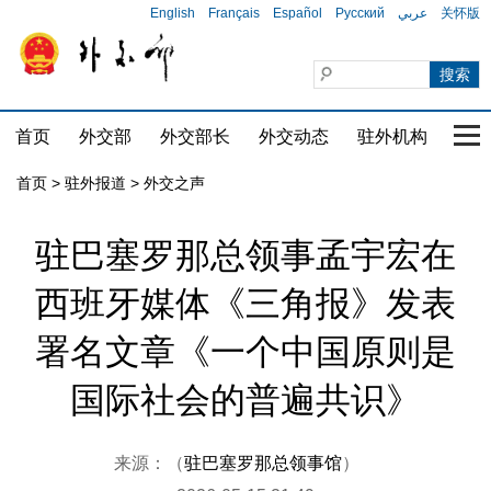
English
Français
Español
Русский
عربي
关怀版
首页
外交部
外交部长
外交动态
驻外机构
国家
首页
>
驻外报道
>
外交之声
驻巴塞罗那总领事孟宇宏在
西班牙媒体《三角报》发表
署名文章《一个中国原则是
国际社会的普遍共识》
来源：（
驻巴塞罗那总领事馆
）