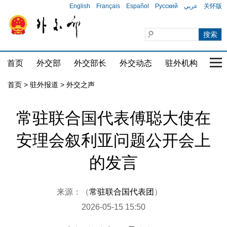
English
Français
Español
Русский
عربي
关怀版
首页
外交部
外交部长
外交动态
驻外机构
国家
首页
>
驻外报道
>
外交之声
常驻联合国代表傅聪大使在
安理会叙利亚问题公开会上
的发言
来源：（
常驻联合国代表团
）
2026-05-15 15:50