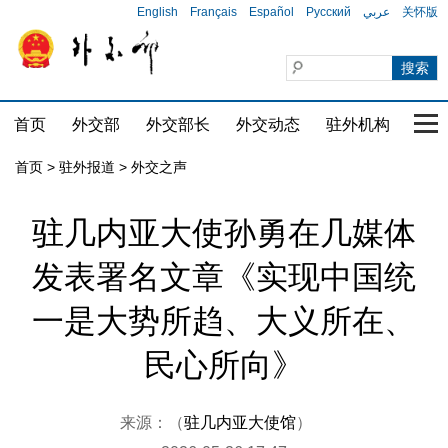
English
Français
Español
Русский
عربي
关怀版
首页
外交部
外交部长
外交动态
驻外机构
国家
首页
>
驻外报道
>
外交之声
驻几内亚大使孙勇在几媒体
发表署名文章《实现中国统
一是大势所趋、大义所在、
民心所向》
来源：（
驻几内亚大使馆
）