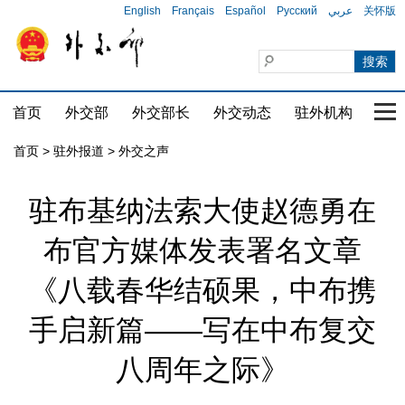
English
Français
Español
Русский
عربي
关怀版
首页
外交部
外交部长
外交动态
驻外机构
国家
首页
>
驻外报道
>
外交之声
驻布基纳法索大使赵德勇在
布官方媒体发表署名文章
《八载春华结硕果，中布携
手启新篇——写在中布复交
八周年之际》