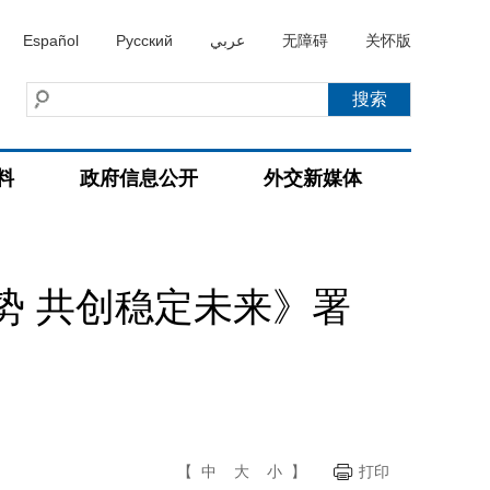
Español
Русский
عربي
无障碍
关怀版
料
政府信息公开
外交新媒体
势 共创稳定未来》署
【
中
大
小
】
打印