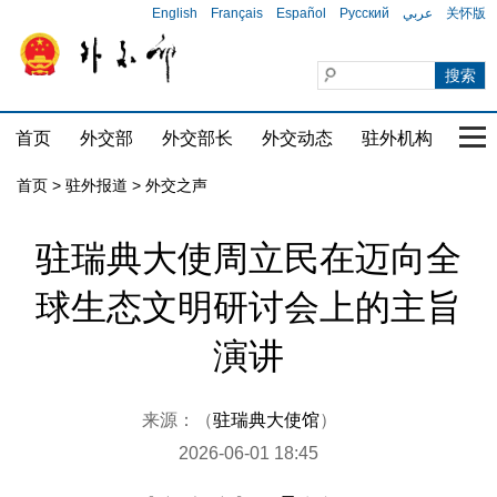
English
Français
Español
Русский
عربي
关怀版
首页
外交部
外交部长
外交动态
驻外机构
国家
首页
>
驻外报道
>
外交之声
驻瑞典大使周立民在迈向全
球生态文明研讨会上的主旨
演讲
来源：（
驻瑞典大使馆
）
2026-06-01 18:45