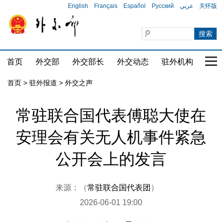
English
Français
Español
Русский
عربي
关怀版
首页
外交部
外交部长
外交动态
驻外机构
国家
首页
>
驻外报道
>
外交之声
常驻联合国代表傅聪大使在
安理会有关无人机事件紧急
公开会上的发言
来源：（
常驻联合国代表团
）
2026-06-01 19:00