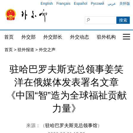
English
Français
Español
Русский
عربي
关怀版
首页
外交部
外交部长
外交动态
驻外机构
国家
首页
>
驻外报道
>
外交之声
驻哈巴罗夫斯克总领事姜笑
洋在俄媒体发表署名文章
《中国“智”造为全球福祉贡献
力量》
来源：（
驻哈巴罗夫斯克总领事馆
）