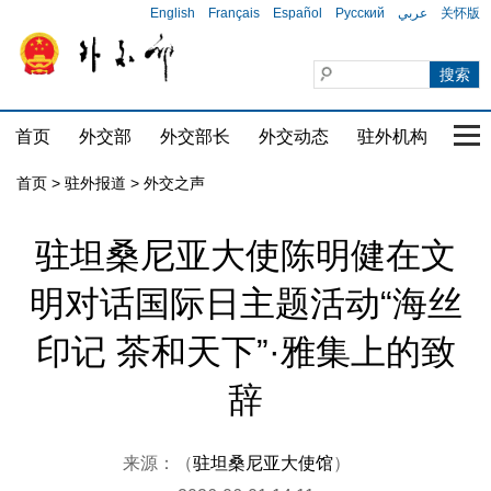
English
Français
Español
Русский
عربي
关怀版
首页
外交部
外交部长
外交动态
驻外机构
国家
首页
>
驻外报道
>
外交之声
驻坦桑尼亚大使陈明健在文
明对话国际日主题活动“海丝
印记 茶和天下”·雅集上的致
辞
来源：（
驻坦桑尼亚大使馆
）