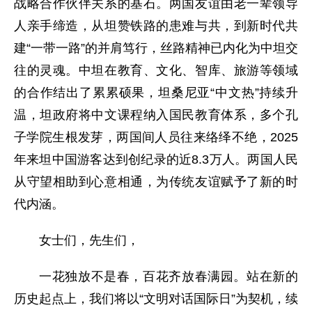
战略合作伙伴关系的基石。两国友谊由老一辈领导
人亲手缔造，从坦赞铁路的患难与共，到新时代共
建“一带一路”的并肩笃行，丝路精神已内化为中坦交
往的灵魂。中坦在教育、文化、智库、旅游等领域
的合作结出了累累硕果，坦桑尼亚“中文热”持续升
温，坦政府将中文课程纳入国民教育体系，多个孔
子学院生根发芽，两国间人员往来络绎不绝，2025
年来坦中国游客达到创纪录的近8.3万人。两国人民
从守望相助到心意相通，为传统友谊赋予了新的时
代内涵。
女士们，先生们，
一花独放不是春，百花齐放春满园。站在新的
历史起点上，我们将以“文明对话国际日”为契机，续