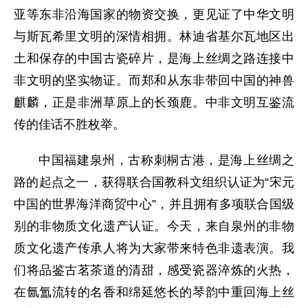
亚等东非沿海国家的物资交换，更见证了中华文明
与斯瓦希里文明的深情相拥。林迪省基尔瓦地区出
土和保存的中国古瓷碎片，是海上丝绸之路连接中
非文明的坚实物证。而郑和从东非带回中国的神兽
麒麟，正是非洲草原上的长颈鹿。中非文明互鉴流
传的佳话不胜枚举。
中国福建泉州，古称刺桐古港，是海上丝绸之
路的起点之一，获得联合国教科文组织认证为“宋元
中国的世界海洋商贸中心”，并且拥有多项联合国级
别的非物质文化遗产认证。今天，来自泉州的非物
质文化遗产传承人将为大家带来特色非遗表演。我
们将品鉴古茗茶道的清甜，感受瓷器淬炼的火热，
在氤氲流转的名香和绵延悠长的琴韵中重回海上丝