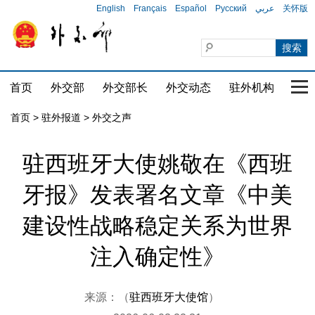
English
Français
Español
Русский
عربي
关怀版
首页
外交部
外交部长
外交动态
驻外机构
国家
首页
>
驻外报道
>
外交之声
驻西班牙大使姚敬在《西班
牙报》发表署名文章《中美
建设性战略稳定关系为世界
注入确定性》
来源：（
驻西班牙大使馆
）