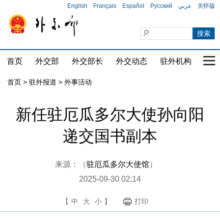
English
Français
Español
Русский
عربي
关怀版
首页
外交部
外交部长
外交动态
驻外机构
国家
首页
>
驻外报道
>
外事活动
新任驻厄瓜多尔大使孙向阳
递交国书副本
来源：（
驻厄瓜多尔大使馆
）
2025-09-30 02:14
【
中
大
小
】
打印