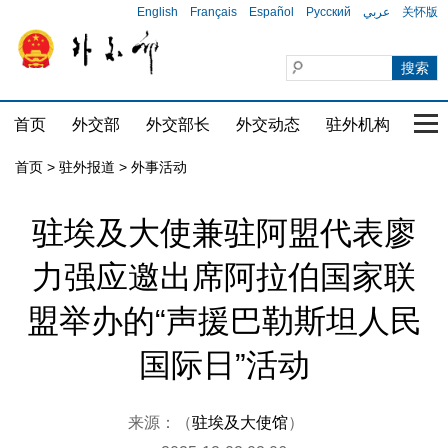
English
Français
Español
Русский
عربي
关怀版
首页
外交部
外交部长
外交动态
驻外机构
国家
首页
>
驻外报道
>
外事活动
驻埃及大使兼驻阿盟代表廖
力强应邀出席阿拉伯国家联
盟举办的“声援巴勒斯坦人民
国际日”活动
来源：（
驻埃及大使馆
）