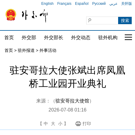
English
Français
Español
Русский
عربي
关怀版
首页
外交部
外交部长
外交动态
驻外机构
国家
首页
>
驻外报道
>
外事活动
驻安哥拉大使张斌出席凤凰
桥工业园开业典礼
来源：（
驻安哥拉大使馆
）
2026-07-08 01:16
【
中
大
小
】
打印