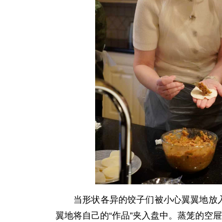
当形状各异的饺子们被小心翼翼地放
翼地将自己的“作品”夹入盘中。蒸笼的空