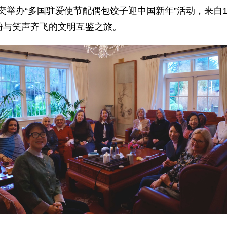
人李奕举办“多国驻爱使节配偶包饺子迎中国新年”活动，来
粉与笑声齐飞的文明互鉴之旅。