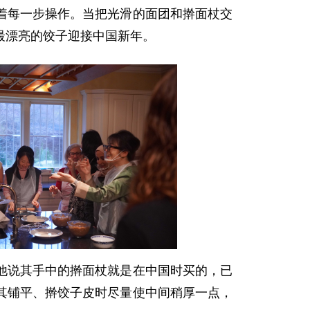
着每一步操作。当把光滑的面团和擀面杖交
最漂亮的饺子迎接中国新年。
他说其手中的擀面杖就是在中国时买的，已
其铺平、擀饺子皮时尽量使中间稍厚一点，