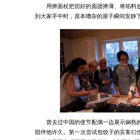
用擀面杖把切好的面团擀薄、将馅料
到大家手中时，原本嘈杂的屋子瞬间安静
曾去过中国的使节配偶一边展示娴熟
陪伴他许久。第一次尝试包饺子的宾客们