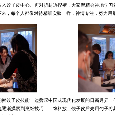
放入饺子皮中心、再对折封边捏褶，大家聚精会神地学习
下来，每个人都像对待精细实验一样，神情专注，努力用
的擀饺子皮技能一边赞叹中国式现代化发展的日新月异，
也逐渐摸索到烹饪技巧——馅料放上饺子皮后先用勺子将