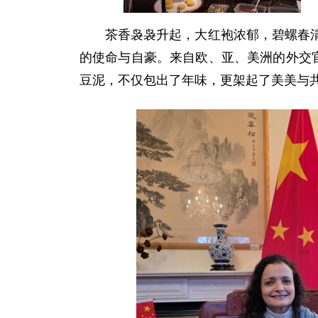
茶香袅袅升起，大红袍浓郁，碧螺春
的使命与自豪。来自欧、亚、美洲的外交
豆泥，不仅包出了年味，更架起了美美与