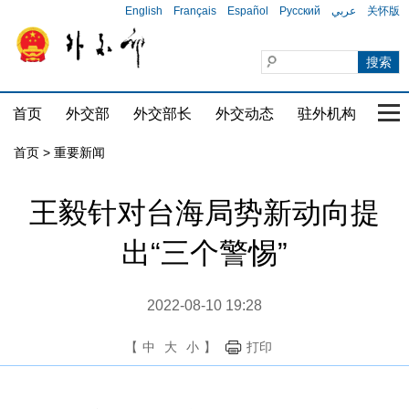
English
Français
Español
Русский
عربي
关怀版
首页
外交部
外交部长
外交动态
驻外机构
国家
首页
>
重要新闻
王毅针对台海局势新动向提
出“三个警惕”
2022-08-10 19:28
【
中
大
小
】
打印