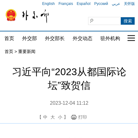
English
Français
Español
Русский
عربي
关怀版
首页
外交部
外交部长
外交动态
驻外机构
国家
首页
>
重要新闻
习近平向“2023从都国际论
坛”致贺信
2023-12-04 11:12
【
中
大
小
】
打印