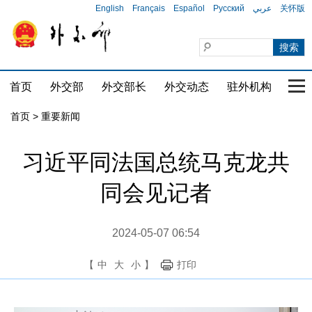
English
Français
Español
Русский
عربي
关怀版
首页
外交部
外交部长
外交动态
驻外机构
国家
首页
>
重要新闻
习近平同法国总统马克龙共
同会见记者
2024-05-07 06:54
【
中
大
小
】
打印