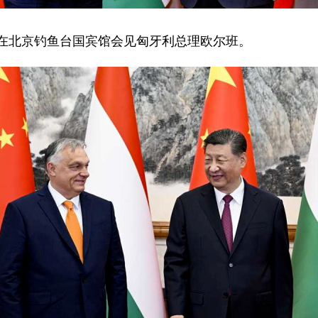
近平在北京钓鱼台国宾馆会见匈牙利总理欧尔班。