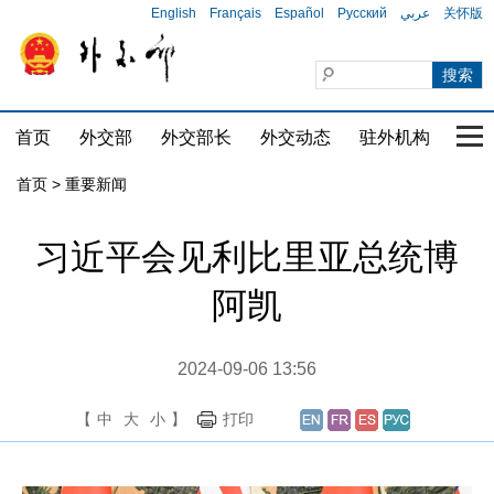
English
Français
Español
Русский
عربي
关怀版
首页
外交部
外交部长
外交动态
驻外机构
国家
首页
>
重要新闻
习近平会见利比里亚总统博
阿凯
2024-09-06 13:56
【
中
大
小
】
打印