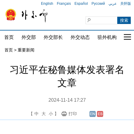
English
Français
Español
Русский
عربي
关怀版
首页
外交部
外交部长
外交动态
驻外机构
国家
首页
>
重要新闻
习近平在秘鲁媒体发表署名
文章
2024-11-14 17:27
【
中
大
小
】
打印