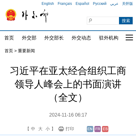
English
Français
Español
Русский
عربي
关怀版
首页
外交部
外交部长
外交动态
驻外机构
国家
首页
>
重要新闻
习近平在亚太经合组织工商
领导人峰会上的书面演讲
（全文）
2024-11-16 06:17
【
中
大
小
】
打印