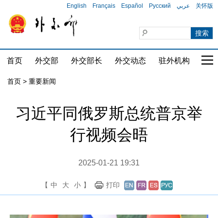
English
Français
Español
Русский
عربي
关怀版
首页
外交部
外交部长
外交动态
驻外机构
国家
首页
>
重要新闻
习近平同俄罗斯总统普京举
行视频会晤
2025-01-21 19:31
【
中
大
小
】
打印