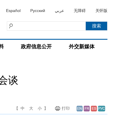
Español
Русский
عربي
无障碍
关怀版
料
政府信息公开
外交新媒体
会谈
【
中
大
小
】
打印