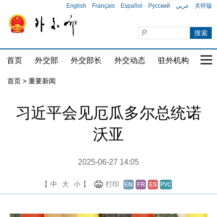
English
Français
Español
Русский
عربي
关怀版
首页
外交部
外交部长
外交动态
驻外机构
国家
首页
>
重要新闻
习近平会见厄瓜多尔总统诺
沃亚
2025-06-27 14:05
【
中
大
小
】
打印