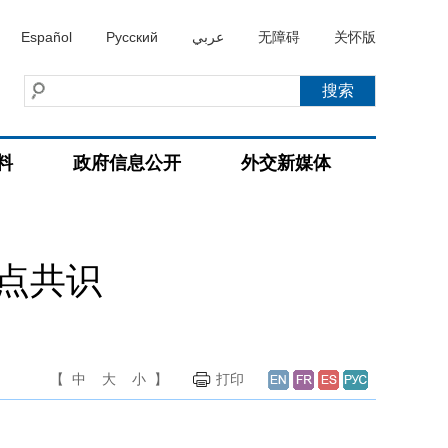
Español
Русский
عربي
无障碍
关怀版
料
政府信息公开
外交新媒体
点共识
【
中
大
小
】
打印