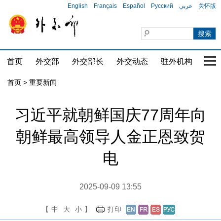
English
Français
Español
Русский
عربي
关怀版
首页
外交部
外交部长
外交动态
驻外机构
国家
首页
>
重要新闻
习近平就朝鲜国庆77周年向
朝鲜最高领导人金正恩致贺
电
2025-09-09 13:55
【
中
大
小
】
打印