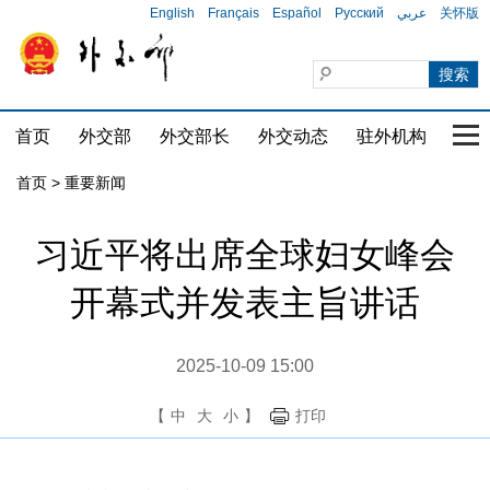
English
Français
Español
Русский
عربي
关怀版
首页
外交部
外交部长
外交动态
驻外机构
国家
首页
>
重要新闻
习近平将出席全球妇女峰会
开幕式并发表主旨讲话
2025-10-09 15:00
【
中
大
小
】
打印