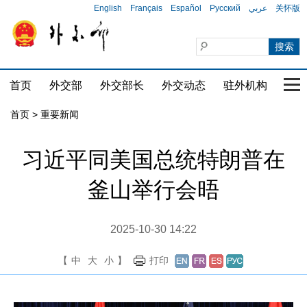
English
Français
Español
Русский
عربي
关怀版
首页
外交部
外交部长
外交动态
驻外机构
国家
首页
>
重要新闻
习近平同美国总统特朗普在
釜山举行会晤
2025-10-30 14:22
【
中
大
小
】
打印