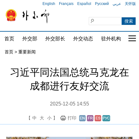
English
Français
Español
Русский
عربي
关怀版
首页
外交部
外交部长
外交动态
驻外机构
国家
首页
>
重要新闻
习近平同法国总统马克龙在
成都进行友好交流
2025-12-05 14:55
【
中
大
小
】
打印