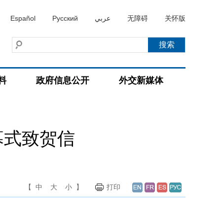
Español
Русский
عربي
无障碍
关怀版
料
政府信息公开
外交新媒体
幕式致贺信
【
中
大
小
】
打印