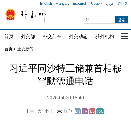
English
Français
Español
Русский
عربي
关怀版
首页
外交部
外交部长
外交动态
驻外机构
国家
首页
>
重要新闻
习近平同沙特王储兼首相穆
罕默德通电话
2026-04-20 18:40
【
中
大
小
】
打印