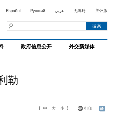
Español
Русский
عربي
无障碍
关怀版
料
政府信息公开
外交新媒体
利勒
【
中
大
小
】
打印