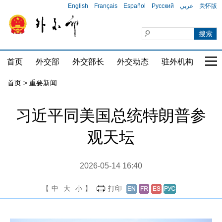
English
Français
Español
Русский
عربي
关怀版
首页
外交部
外交部长
外交动态
驻外机构
国家
首页
>
重要新闻
习近平同美国总统特朗普参
观天坛
2026-05-14 16:40
【
中
大
小
】
打印