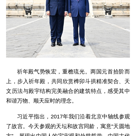
祈年殿气势恢宏，重檐琉光。两国元首拾阶而
上，步入祈年殿，共同欣赏榫卯斗拱精准契合、天
文历法与殿宇结构完美融合的建筑特点，感受其中
和谐万物、顺天应时的理念。
习近平指出，2017年我们沿着北京中轴线参观
了故宫。今天参观的天坛和故宫同龄，寓意“天圆地