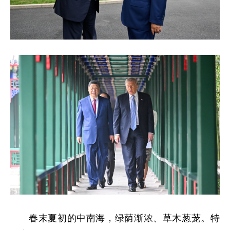
春末夏初的中南海，绿荫渐浓、草木葱茏。特