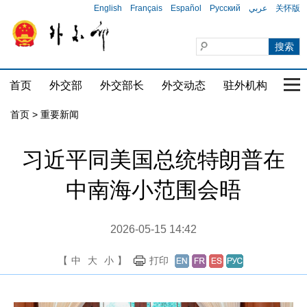
English
Français
Español
Русский
عربي
关怀版
首页
外交部
外交部长
外交动态
驻外机构
国家
首页
>
重要新闻
习近平同美国总统特朗普在
中南海小范围会晤
2026-05-15 14:42
【
中
大
小
】
打印