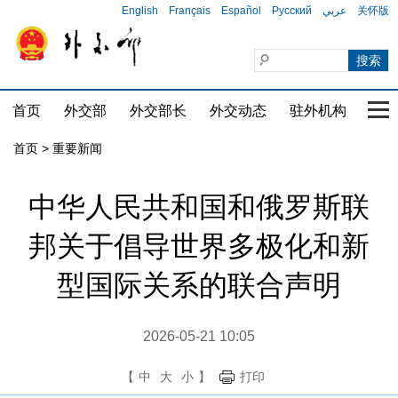
English
Français
Español
Русский
عربي
关怀版
首页
外交部
外交部长
外交动态
驻外机构
国家
首页
>
重要新闻
中华人民共和国和俄罗斯联
邦关于倡导世界多极化和新
型国际关系的联合声明
2026-05-21 10:05
【
中
大
小
】
打印