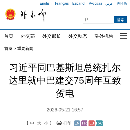
English
Français
Español
Русский
عربي
关怀版
首页
外交部
外交部长
外交动态
驻外机构
国家
首页
>
重要新闻
习近平同巴基斯坦总统扎尔
达里就中巴建交75周年互致
贺电
2026-05-21 16:57
【
中
大
小
】
打印