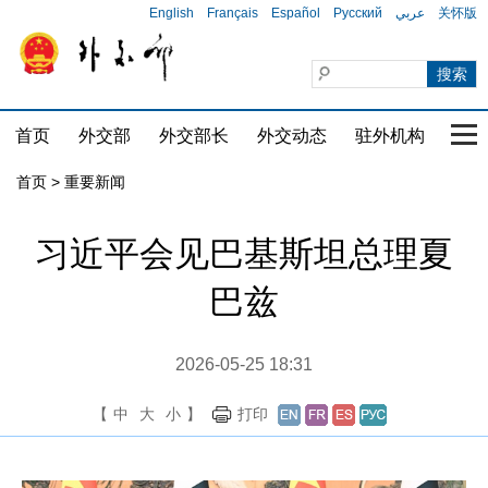
English
Français
Español
Русский
عربي
关怀版
首页
外交部
外交部长
外交动态
驻外机构
国家
首页
>
重要新闻
习近平会见巴基斯坦总理夏
巴兹
2026-05-25 18:31
【
中
大
小
】
打印