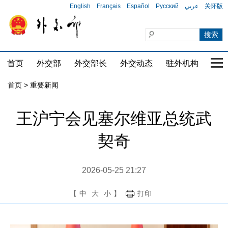
English
Français
Español
Русский
عربي
关怀版
首页
外交部
外交部长
外交动态
驻外机构
国家
首页
>
重要新闻
王沪宁会见塞尔维亚总统武
契奇
2026-05-25 21:27
【
中
大
小
】
打印