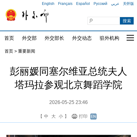
English
Français
Español
Русский
عربي
关怀版
首页
外交部
外交部长
外交动态
驻外机构
国家
首页
>
重要新闻
彭丽媛同塞尔维亚总统夫人
塔玛拉参观北京舞蹈学院
2026-05-25 23:46
【
中
大
小
】
打印