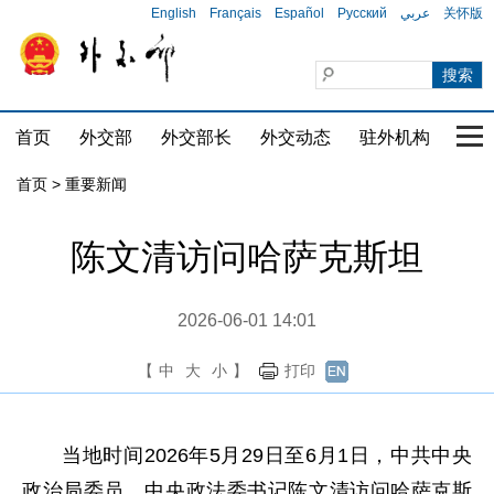
English
Français
Español
Русский
عربي
关怀版
首页
外交部
外交部长
外交动态
驻外机构
国家
首页
>
重要新闻
陈文清访问哈萨克斯坦
2026-06-01 14:01
【
中
大
小
】
打印
当地时间2026年5月29日至6月1日，中共中央
政治局委员、中央政法委书记陈文清访问哈萨克斯