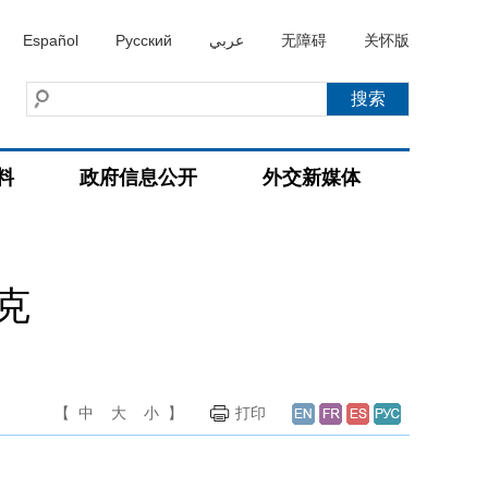
Español
Русский
عربي
无障碍
关怀版
料
政府信息公开
外交新媒体
克
【
中
大
小
】
打印