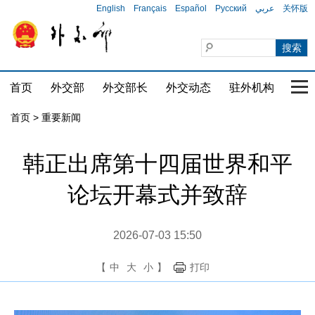
English
Français
Español
Русский
عربي
关怀版
首页
外交部
外交部长
外交动态
驻外机构
国家
首页
>
重要新闻
韩正出席第十四届世界和平
论坛开幕式并致辞
2026-07-03 15:50
【
中
大
小
】
打印