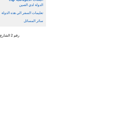
الدولة لدي الصين
تعليمات السفر الي هذه الدولة
سائر المسائل
رقم 2 الشارع الجنوبي ، تشاو يانغ من ، حي تشاو يانغ ، مدينة بكين رقم البريد : 100701 التليفون : 65961114 - 10 - 86 +