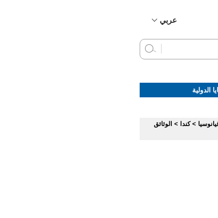
عربي
简体中文
English
Français
Русский
ا الدولية
Español
يانوسيا
>
كندا
>
الوثائق