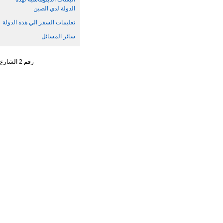
الدولة لدي الصين
تعليمات السفر الي هذه الدولة
سائر المسائل
رقم 2 الشارع الجنوبي ، تشاو يانغ من ، حي تشاو يانغ ، مدينة بكين رقم البريد : 100701 التليفون : 65961114 - 10 - 86 +