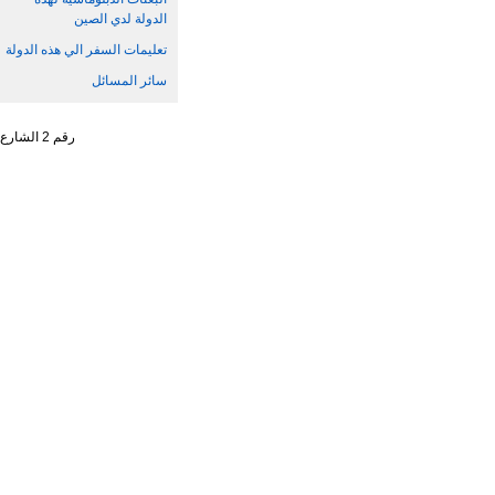
الدولة لدي الصين
تعليمات السفر الي هذه الدولة
سائر المسائل
رقم 2 الشارع الجنوبي ، تشاو يانغ من ، حي تشاو يانغ ، مدينة بكين رقم البريد : 100701 التليفون : 65961114 - 10 - 86 +