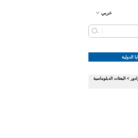
عربي
简体中文
English
Français
Русский
ا الدولية
Español
ادور
>
البعثات الدبلوماسية