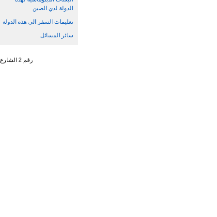
الدولة لدي الصين
تعليمات السفر الي هذه الدولة
سائر المسائل
رقم 2 الشارع الجنوبي ، تشاو يانغ من ، حي تشاو يانغ ، مدينة بكين رقم البريد : 100701 التليفون : 65961114 - 10 - 86 +