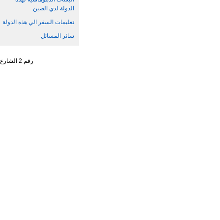
الدولة لدي الصين
تعليمات السفر الي هذه الدولة
سائر المسائل
رقم 2 الشارع الجنوبي ، تشاو يانغ من ، حي تشاو يانغ ، مدينة بكين رقم البريد : 100701 التليفون : 65961114 - 10 - 86 +