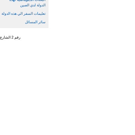
الدولة لدي الصين
تعليمات السفر الي هذه الدولة
سائر المسائل
رقم 2 الشارع الجنوبي ، تشاو يانغ من ، حي تشاو يانغ ، مدينة بكين رقم البريد : 100701 التليفون : 65961114 - 10 - 86 +