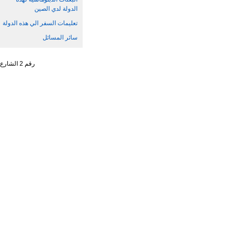
الدولة لدي الصين
تعليمات السفر الي هذه الدولة
سائر المسائل
رقم 2 الشارع الجنوبي ، تشاو يانغ من ، حي تشاو يانغ ، مدينة بكين رقم البريد : 100701 التليفون : 65961114 - 10 - 86 +