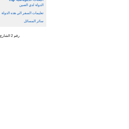
الدولة لدي الصين
تعليمات السفر الي هذه الدولة
سائر المسائل
رقم 2 الشارع الجنوبي ، تشاو يانغ من ، حي تشاو يانغ ، مدينة بكين رقم البريد : 100701 التليفون : 65961114 - 10 - 86 +